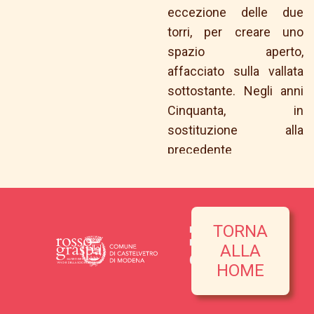
eccezione delle due
torri, per creare uno
spazio aperto,
affacciato sulla vallata
sottostante. Negli anni
Cinquanta, in
sostituzione alla
precedente
pavimentazione, al
centro della Piazza,
vennero poste delle
lastre bianche e nere a
TORNA
formare una scacchiera,
ALLA
segno inconfondibile di
HOME
Castelvetro che, ogni
anno a settembre,